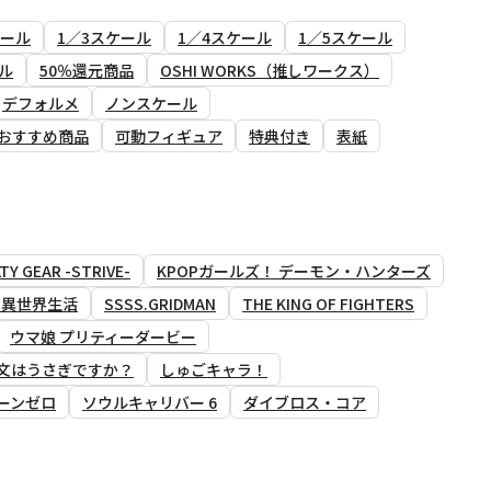
ケール
1／3スケール
1／4スケール
1／5スケール
ル
50％還元商品
OSHI WORKS（推しワークス）
デフォルメ
ノンスケール
おすすめ商品
可動フィギュア
特典付き
表紙
TY GEAR -STRIVE-
KPOPガールズ！ デーモン・ハンターズ
る異世界生活
SSSS.GRIDMAN
THE KING OF FIGHTERS
ウマ娘 プリティーダービー
文はうさぎですか？
しゅごキャラ！
ーンゼロ
ソウルキャリバー 6
ダイブロス・コア