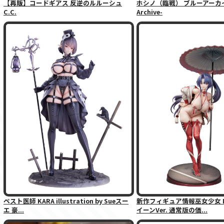
【再販】コードギアス 反逆のルルーシュ
ホシノ（臨戦） ブルーアーカイブ
C.C.
Archive-
ペスト医師 KARA illustration by Sueスー
新作フィギュア情報巫女少女 
エ 豪...
イーンVer. 通常版の価...