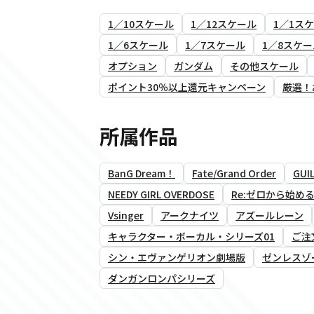
1／10スケール
1／12スケール
1／1ス
1／6スケール
1／7スケール
1／8スケー
オプション
ガンダム
その他スケール
ポイント30％以上還元キャンペーン
厳選！
所属作品
BanG Dream！
Fate/Grand Order
GUIL
NEEDY GIRL OVERDOSE
Re:ゼロから始め
Vsinger
アークナイツ
アズールレーン
キャラクター・ボーカル・シリーズ01
ご注
シン・エヴァンゲリオン劇場版
ゼンレスゾ
ダンガンロンパシリーズ