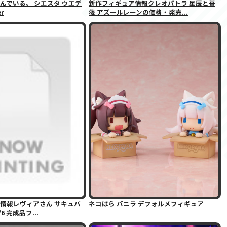
んでいる。 シエスタ ウエデ
新作フィギュア情報クレオパトラ 星辰と薔
r
薇 アズールレーンの価格・発売...
情報レヴィアさん サキュバ
ネコぱら バニラ デフォルメフィギュア
6 完成品フ...