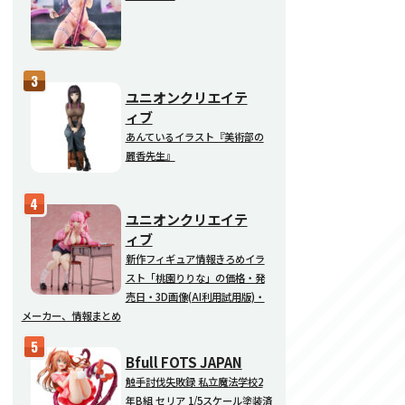
ユニオンクリエイテ
ィブ
あんているイラスト『美術部の
麗香先生』
ユニオンクリエイテ
ィブ
新作フィギュア情報きろめイラ
スト「桃園りりな」の価格・発
売日・3D画像(AI利用試用版)・
メーカー、情報まとめ
Bfull FOTS JAPAN
触手討伐失敗録 私立魔法学校2
年B組 セリア 1/5スケール塗装済