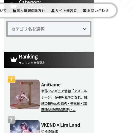
Category
カテゴリーから選ぶ
いて
個人情報保護方針
サイト運営者
お問い合わせ
Ranking
ランキングから選ぶ
AniGame
新作フィギュア情報「アズール
レーン」 伊404 華やかなれ、紅
緒の舞Ver.の価格・発売日・3D
画像(AI利用試用版)・...
VKEND×Lim Land
ゆらの野球