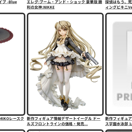
 -Blue
エレグ:ブーム・アンド・ショック 豪華版 勝
探偵はもう、死
利の女神:NIKKE
ィングビキニVe
MIKOレースク
新作フィギュア情報デザートイーグル ドー
新作フィギュア
ルズフロントラインの価格・発売...
ス学園水泳部 1/