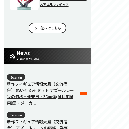
み完成品フィギュア
6位～はこちら
News
新着記事から選ぶ
Solarain
新作フィギュア情報大鳳（交流宿
舎） ぬいぐるみ セット アズールレー
ンの価格・発売日・3D画像(AI利用試
用版)・メーカ...
Solarain
新作フィギュア情報大鳳（交流宿
舎） アズールレーンの価格・発売