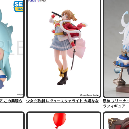
ア この素晴ら
少女☆歌劇 レヴュースタァライト 大場なな
原神 フリーナ
ラフィギュア