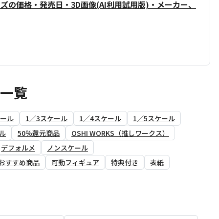
ズの価格・発売日・3D画像(AI利用試用版)・メーカー、
ア一覧
ケール
1／3スケール
1／4スケール
1／5スケール
ル
50％還元商品
OSHI WORKS（推しワークス）
デフォルメ
ノンスケール
おすすめ商品
可動フィギュア
特典付き
表紙