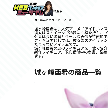
ホーム
>
城ヶ峰亜希
城ヶ峰亜希のフィギュア一覧
城ヶ峰亜希は、人気アニメ『アイドルマス
彼女はストイックで冷静な性格を持ち、プ
外見は長い黒髪とクールな表情が特徴的で
フィギュアとしては、彼女のスタイリッシ
たまらないアイテムです。
城ヶ峰亜希関連のフィギュアを一覧で紹介
新作フィギュア、予約受付中の商品、発売
ます。
城ヶ峰亜希の商品一覧