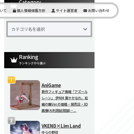
Category
カテゴリーから選ぶ
いて
個人情報保護方針
サイト運営者
お問い合わせ
Ranking
ランキングから選ぶ
AniGame
新作フィギュア情報「アズール
レーン」 伊404 華やかなれ、紅
緒の舞Ver.の価格・発売日・3D
画像(AI利用試用版)・...
VKEND×Lim Land
ゆらの野球