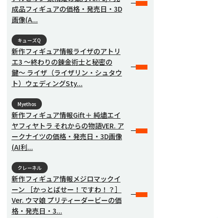
成品フィギュアの価格・発売日・3D
画像(A...
キューズQ
新作フィギュア情報ライザのアトリ
エ3 〜終わりの錬金術士と秘密の
鍵〜 ライザ（ライザリン・シュタウ
ト）ウェディングSty...
Myethos
新作フィギュア情報Gift＋ 純燼エイ
ヤフィヤトラ それからの物語VER. ア
ークナイツの価格・発売日・3D画像
(AI利...
クレーネル
新作フィギュア情報メジロマックイ
ーン ［かっとばせー！ですわ！？］
Ver. ウマ娘 プリティーダービーの価
格・発売日・3...