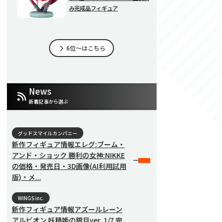
み完成品フィギュア
6位～はこちら
News
新着記事から選ぶ
グッドスマイルカンパニー
新作フィギュア情報エレグ:ブーム・
アンド・ショック 勝利の女神:NIKKE
の価格・発売日・3D画像(AI利用試用
版)・メ...
WINGS inc.
新作フィギュア情報アズールレーン
アルビオン 妖精姫の銀月ver. 1/7 完