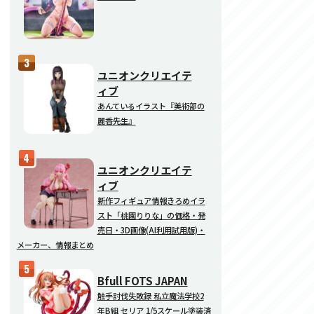
ユニオンクリエイテ
ィブ
あんているイラスト『美術部の
麗香先生』
ユニオンクリエイテ
ィブ
新作フィギュア情報きろめイラ
スト「桃園りりな」の価格・発
売日・3D画像(AI利用試用版)・
メーカー、情報まとめ
Bfull FOTS JAPAN
触手討伐失敗録 私立魔法学校2
年B組 セリア 1/5スケール塗装済