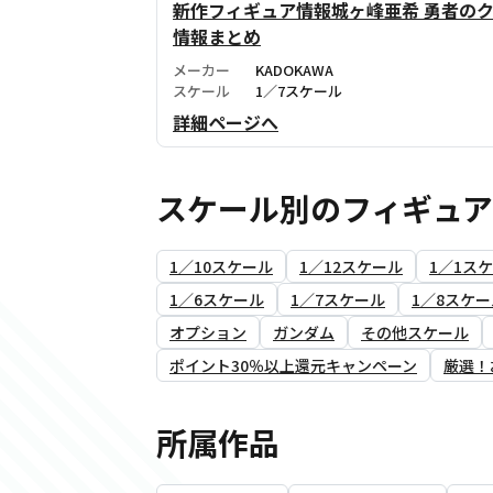
新作フィギュア情報城ヶ峰亜希 勇者のク
情報まとめ
メーカー
KADOKAWA
スケール
1／7スケール
詳細ページへ
スケール別のフィギュ
1／10スケール
1／12スケール
1／1ス
1／6スケール
1／7スケール
1／8スケー
オプション
ガンダム
その他スケール
ポイント30％以上還元キャンペーン
厳選！
所属作品