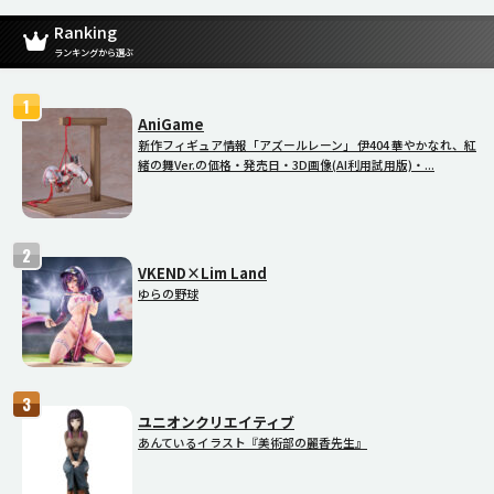
Ranking
ランキングから選ぶ
AniGame
新作フィギュア情報「アズールレーン」 伊404 華やかなれ、紅
緒の舞Ver.の価格・発売日・3D画像(AI利用試用版)・...
VKEND×Lim Land
ゆらの野球
ユニオンクリエイティブ
あんているイラスト『美術部の麗香先生』