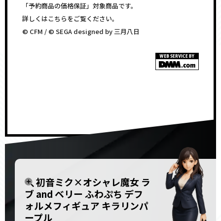
「予約商品の価格保証」対象商品です。
詳しくはこちらをご覧ください。
© CFM / © SEGA designed by 三月八日
<!–
–>
初音ミク×オシャレ魔女 ラ
ブ and ベリー ふわぷち デフ
ォルメフィギュア キラリンパ
ープル