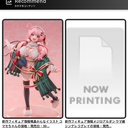
Recommend
おすすめコンテンツ
新作フィギュア情報鳴島かんなイラスト コ
新作フィギュア情報メジロアルダン ウマ娘
マセちゃんの価格・発売日・3D...
シンデレラグレイの価格・発売...