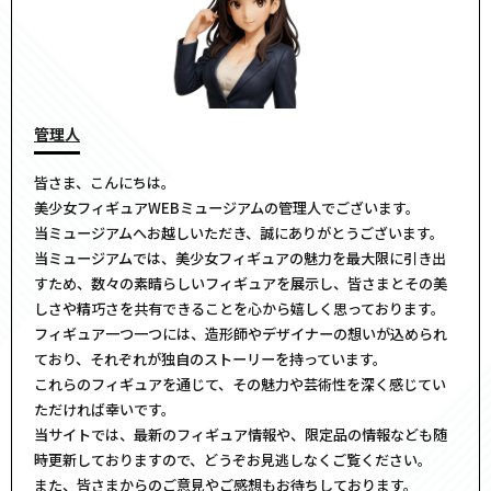
管理人
皆さま、こんにちは。
美少女フィギュアWEBミュージアムの管理人でございます。
当ミュージアムへお越しいただき、誠にありがとうございます。
当ミュージアムでは、美少女フィギュアの魅力を最大限に引き出
すため、数々の素晴らしいフィギュアを展示し、皆さまとその美
しさや精巧さを共有できることを心から嬉しく思っております。
フィギュア一つ一つには、造形師やデザイナーの想いが込められ
ており、それぞれが独自のストーリーを持っています。
これらのフィギュアを通じて、その魅力や芸術性を深く感じてい
ただければ幸いです。
当サイトでは、最新のフィギュア情報や、限定品の情報なども随
時更新しておりますので、どうぞお見逃しなくご覧ください。
また、皆さまからのご意見やご感想もお待ちしております。