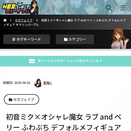
セガフェイブ
初音ミク×オシャレ魔女 ラブ and ベリー ふわぷち デフォルメフ
ィギュア キラリンパープル
タグキーワード
カテゴリー
本ページはプロモーションが含まれています
投稿日: 2025-06-01
管理人
セガフェイブ
初音ミク×オシャレ魔女 ラブ and ベ
リー ふわぷち デフォルメフィギュア