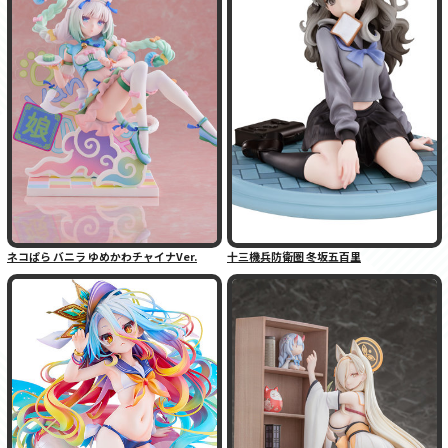
ネコぱら バニラ ゆめかわチャイナVer.
十三機兵防衛圏 冬坂五百里