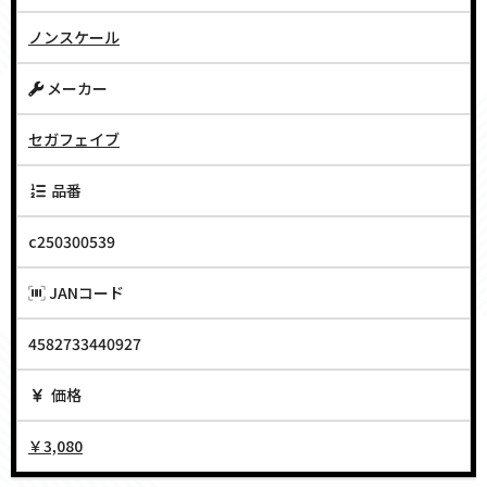
ノンスケール
メーカー
セガフェイブ
品番
c250300539
JANコード
4582733440927
価格
￥3,080