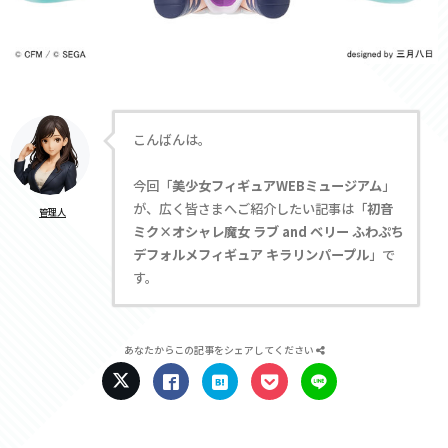
こんばんは。
今回「
美少女フィギュアWEBミュージアム
」
が、広く皆さまへご紹介したい記事は「
初音
管理人
ミク×オシャレ魔女 ラブ and ベリー ふわぷち
デフォルメフィギュア キラリンパープル
」で
す。
あなたからこの記事をシェアしてください