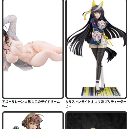
アズールレーン 大鳳 白浜のデイドリーム
カルストンライトオ ウマ娘 プリティーダー
Ver.
ビー