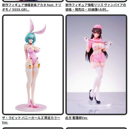
新作フィギュア情報新条アカネ feat. トリ
新作フィギュア情報リリス ヴァンパイアの
ダモノ SSSS.GRI...
価格・発売日・3D画像(AI利...
ザ・ラビット バニーガールズ 限定カラー
此方 看護師Ver.
Ver.