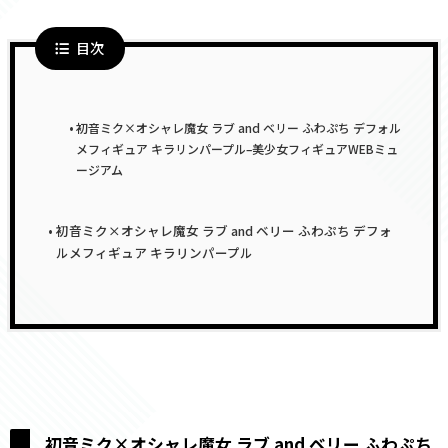
目次
初音ミク×オシャレ魔女 ラブ and ベリー ふわぷち デフォル
メフィギュア キラリンパープル–美少女フィギュアWEBミュ
ージアム
初音ミク×オシャレ魔女 ラブ and ベリー ふわぷち デフォ
ルメフィギュア キラリンパープル
初音ミク×オシャレ魔女 ラブ and ベリー ふわぷち