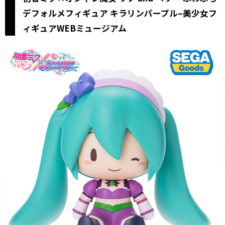
デフォルメフィギュア キラリンパープル–美少女フ
ィギュアWEBミュージアム