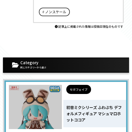
ノンスケール
記事上に掲載された情報は投稿日現在のものです
Category
同じカテゴリーから選ぶ
セガフェイブ
初音ミクシリーズ ふわぷち デフ
ォルメフィギュア マシュマロホ
ットココア