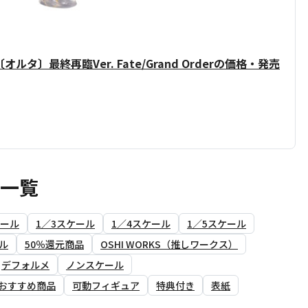
タ〕最終再臨Ver. Fate/Grand Orderの価格・発売
ア一覧
ケール
1／3スケール
1／4スケール
1／5スケール
ル
50％還元商品
OSHI WORKS（推しワークス）
デフォルメ
ノンスケール
おすすめ商品
可動フィギュア
特典付き
表紙