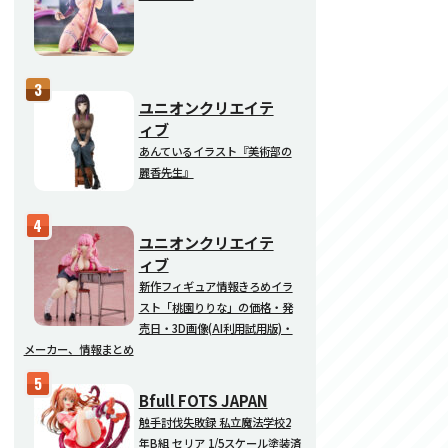
ユニオンクリエイテ
ィブ
あんているイラスト『美術部の
麗香先生』
ユニオンクリエイテ
ィブ
新作フィギュア情報きろめイラ
スト「桃園りりな」の価格・発
売日・3D画像(AI利用試用版)・
メーカー、情報まとめ
Bfull FOTS JAPAN
触手討伐失敗録 私立魔法学校2
年B組 セリア 1/5スケール塗装済