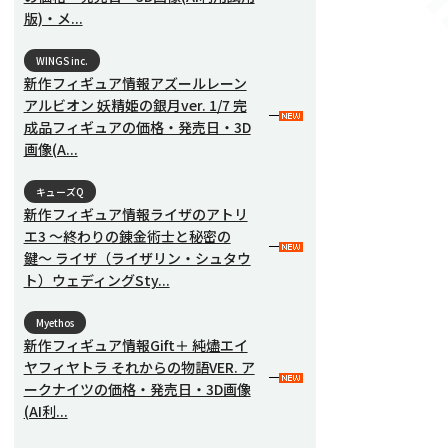
版)・メ...
WINGS inc.
新作フィギュア情報アズールレーン
アルビオン 妖精姫の銀月ver. 1/7 完
成品フィギュアの価格・発売日・3D
画像(A...
キューズQ
新作フィギュア情報ライザのアトリ
エ3 〜終わりの錬金術士と秘密の
鍵〜 ライザ（ライザリン・シュタウ
ト）ウェディングSty...
Myethos
新作フィギュア情報Gift＋ 純燼エイ
ヤフィヤトラ それからの物語VER. ア
ークナイツの価格・発売日・3D画像
(AI利...