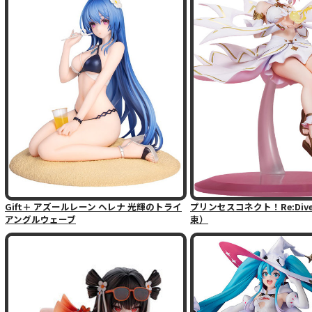
Gift＋ アズールレーン ヘレナ 光輝のトライ
プリンセスコネクト！Re:Div
アングルウェーブ
束）