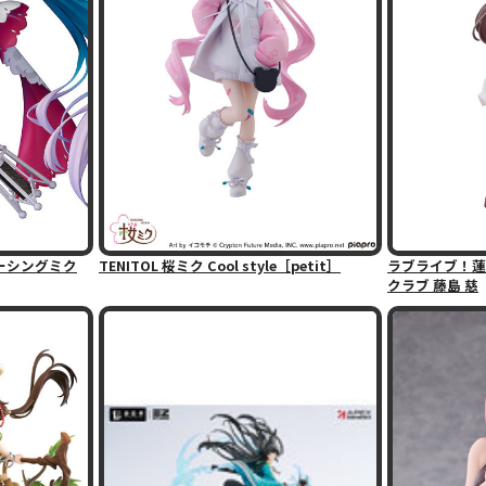
レーシングミク
TENITOL 桜ミク Cool style［petit］
ラブライブ！蓮
クラブ 藤島 慈