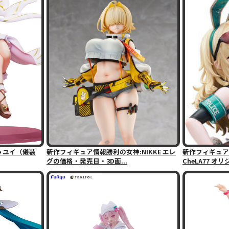
e ユイ（儀装
新作フィギュア情報勝利の女神:NIKKE エレ
新作フィギュア
グの価格・発売日・3D画...
CheLA77 オ