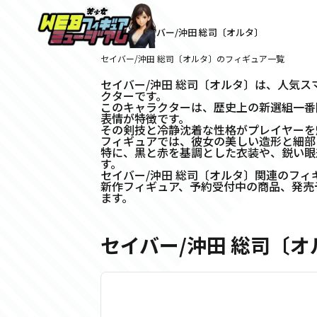
ホーム
>
セイバー/沖田 総司〔オルタ〕
セイバー/沖田 総司〔オルタ〕のフィギュア一覧
セイバー/沖田 総司〔オルタ〕は、人気スマー
クターです。
このキャラクターは、歴史上の新選組一番
表情が特徴です。
その剣技と冷静沈着な性格がプレイヤーを
フィギュアでは、彼女の美しい造形と細部
特に、黒と赤を基調とした衣装や、鋭い眼
す。
セイバー/沖田 総司〔オルタ〕関連のフィ
新作フィギュア、予約受付中の商品、発売
ます。
セイバー/沖田 総司〔