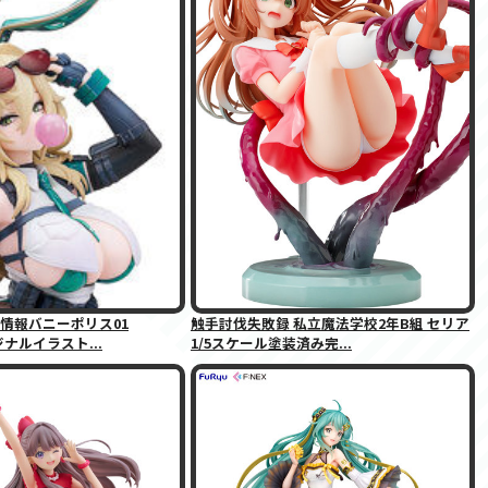
情報バニーポリス01
触手討伐失敗録 私立魔法学校2年B組 セリア
リジナルイラスト...
1/5スケール塗装済み完...