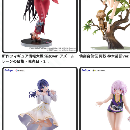
新作フィギュア情報大鳳 浴衣ver. アズール
仙剣奇侠伝 阿奴 神木苗影Ver.
レーンの価格・発売日・3...