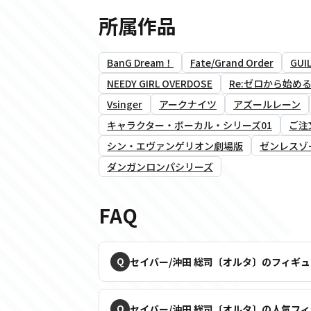
所属作品
BanG Dream！
Fate/Grand Order
GUIL
NEEDY GIRL OVERDOSE
Re:ゼロから始め
Vsinger
アークナイツ
アズールレーン
キャラクター・ボーカル・シリーズ01
ご注
シン・エヴァンゲリオン劇場版
ゼンレスゾ
ダンガンロンパシリーズ
FAQ
セイバー/沖田 総司〔オルタ〕のフィギ
セイバー/沖田 総司〔オルタ〕の人気フ