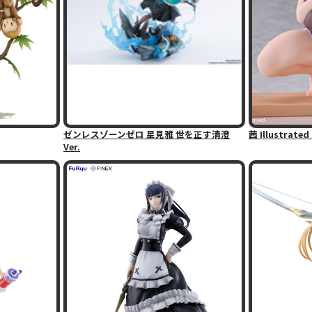
ゼンレスゾーンゼロ 星見雅 世を正す清澄
茜 Illustrate
Ver.