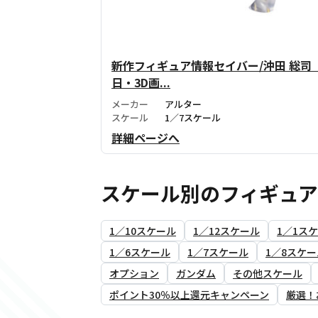
新作フィギュア情報セイバー/沖田 総司〔オル
日・3D画...
メーカー
アルター
スケール
1／7スケール
詳細ページへ
スケール別のフィギュ
1／10スケール
1／12スケール
1／1ス
1／6スケール
1／7スケール
1／8スケー
オプション
ガンダム
その他スケール
ポイント30％以上還元キャンペーン
厳選！