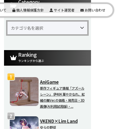
Category
カテゴリーから選ぶ
いて
個人情報保護方針
サイト運営者
お問い合わせ
Ranking
ランキングから選ぶ
AniGame
新作フィギュア情報「アズール
レーン」 伊404 華やかなれ、紅
緒の舞Ver.の価格・発売日・3D
画像(AI利用試用版)・...
VKEND×Lim Land
ゆらの野球