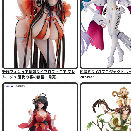
新作フィギュア情報ダイブロス・コア マレ
初音ミク GTプロジェクト 
ルージュ 落梅の宴の価格・発売...
2024Ver.