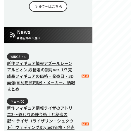
6位～はこちら
News
新着記事から選ぶ
WINGS inc.
新作フィギュア情報アズールレーン
アルビオン 妖精姫の銀月ver. 1/7 完
成品フィギュアの価格・発売日・3D
画像(AI利用試用版)・メーカー、情報
まとめ
キューズQ
新作フィギュア情報ライザのアトリ
エ3 〜終わりの錬金術士と秘密の
鍵〜 ライザ（ライザリン・シュタウ
ト）ウェディングStyleの価格・発売