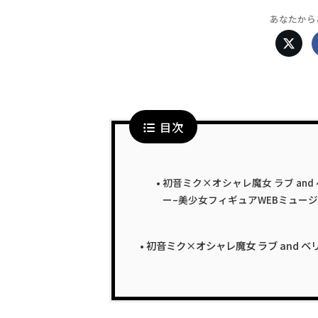
あなたから
目次
初音ミク×オシャレ魔女 ラブ an
ー–美少女フィギュアWEBミュー
初音ミク×オシャレ魔女 ラブ and 