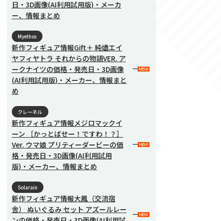
日・3D画像(AI利用試用版)・メーカ
ー、情報まとめ
Myethos
新作フィギュア情報Gift＋ 純燼エイ
ヤフィヤトラ それからの物語VER. ア
ークナイツの価格・発売日・3D画像
(AI利用試用版)・メーカー、情報まと
め
クレーネル
新作フィギュア情報メジロマックイ
ーン ［かっとばせー！ですわ！？］
Ver. ウマ娘 プリティーダービーの価
格・発売日・3D画像(AI利用試用
版)・メーカー、情報まとめ
Solarain
新作フィギュア情報大鳳（交流宿
舎） ぬいぐるみ セット アズールレー
ンの価格・発売日・3D画像(AI利用試