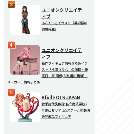
ユニオンクリエイテ
ィブ
あんているイラスト『美術部の
麗香先生』
ユニオンクリエイテ
ィブ
新作フィギュア情報きろめイラ
スト「桃園りりな」の価格・発
売日・3D画像(AI利用試用版)・
メーカー、情報まとめ
Bfull FOTS JAPAN
触手討伐失敗録 私立魔法学校2
年B組 セリア 1/5スケール塗装済
み完成品フィギュア