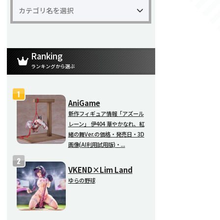
Ranking
ランキングから選ぶ
AniGame
新作フィギュア情報「アズール
レーン」 伊404 華やかなれ、紅
緒の舞Ver.の価格・発売日・3D
画像(AI利用試用版)・...
VKEND×Lim Land
ゆらの野球