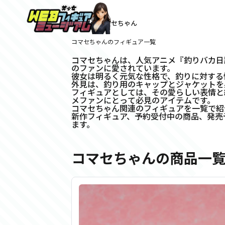
ホーム
>
コマセちゃん
コマセちゃんのフィギュア一覧
コマセちゃんは、人気アニメ『釣りバカ日
のファンに愛されています。
彼女は明るく元気な性格で、釣りに対する
外見は、釣り用のキャップとジャケットを
フィギュアとしては、その愛らしい表情と
メファンにとって必見のアイテムです。
コマセちゃん関連のフィギュアを一覧で紹
新作フィギュア、予約受付中の商品、発売
ます。
コマセちゃんの商品一