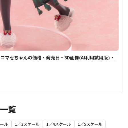
コマセちゃんの価格・発売日・3D画像(AI利用試用版)・
ア一覧
ケール
1／3スケール
1／4スケール
1／5スケール