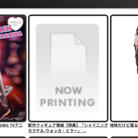
ING TVアニ
新作フィギュア情報【特典】「シャイニング
地味だけど寝る
カクテル-ウォッカ・ミラー」 ...