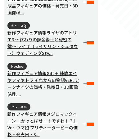
成品フィギュアの価格・発売日・3D
画像(A...
キューズQ
新作フィギュア情報ライザのアトリ
エ3 〜終わりの錬金術士と秘密の
鍵〜 ライザ（ライザリン・シュタウ
ト）ウェディングSty...
Myethos
新作フィギュア情報Gift＋ 純燼エイ
ヤフィヤトラ それからの物語VER. ア
ークナイツの価格・発売日・3D画像
(AI利...
クレーネル
新作フィギュア情報メジロマックイ
ーン ［かっとばせー！ですわ！？］
Ver. ウマ娘 プリティーダービーの価
格・発売日・3...