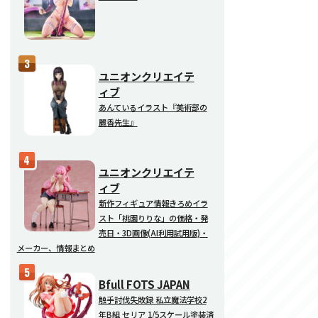
ユニオンクリエイテ
ィブ
あんているイラスト『美術部の
麗香先生』
ユニオンクリエイテ
ィブ
新作フィギュア情報きろめイラ
スト「桃園りりな」の価格・発
売日・3D画像(AI利用試用版)・
メーカー、情報まとめ
Bfull FOTS JAPAN
触手討伐失敗録 私立魔法学校2
年B組 セリア 1/5スケール塗装済