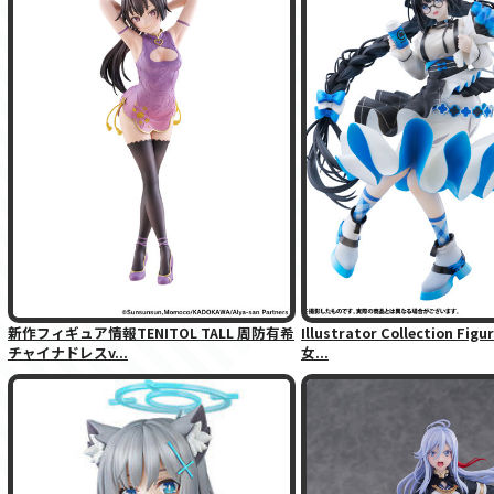
新作フィギュア情報TENITOL TALL 周防有希
Illustrator Collection Fi
チャイナドレスv...
女...