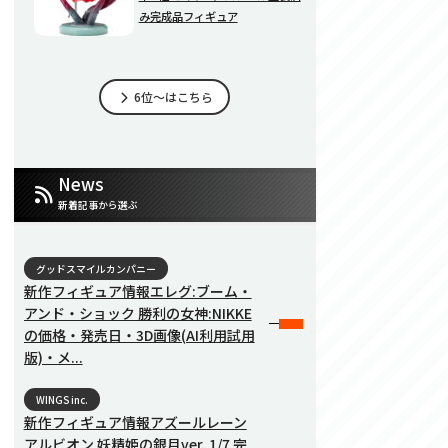
み完成品フィギュア
6位～はこちら
News
新着記事から選ぶ
グッドスマイルカンパニー
新作フィギュア情報エレグ:ブーム・
アンド・ショック 勝利の女神:NIKKE
の価格・発売日・3D画像(AI利用試用
版)・メ...
WINGS inc.
新作フィギュア情報アズールレーン
アルビオン 妖精姫の銀月ver. 1/7 完