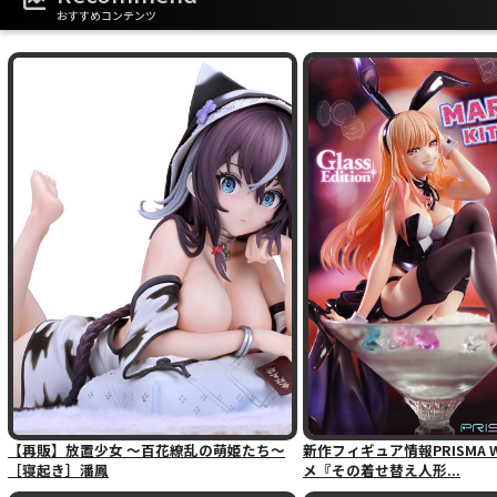
おすすめコンテンツ
【再販】放置少女 〜百花繚乱の萌姫たち〜
新作フィギュア情報PRISMA W
［寝起き］潘鳳
メ『その着せ替え人形...