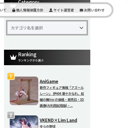
Category
カテゴリーから選ぶ
いて
個人情報保護方針
サイト運営者
お問い合わせ
Ranking
ランキングから選ぶ
AniGame
新作フィギュア情報「アズール
レーン」 伊404 華やかなれ、紅
緒の舞Ver.の価格・発売日・3D
画像(AI利用試用版)・...
VKEND×Lim Land
ゆらの野球