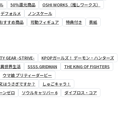
ル
50％還元商品
OSHI WORKS（推しワークス）
デフォルメ
ノンスケール
おすすめ商品
可動フィギュア
特典付き
表紙
TY GEAR -STRIVE-
KPOPガールズ！ デーモン・ハンターズ
る異世界生活
SSSS.GRIDMAN
THE KING OF FIGHTERS
ウマ娘 プリティーダービー
文はうさぎですか？
しゅごキャラ！
ーンゼロ
ソウルキャリバー 6
ダイブロス・コア