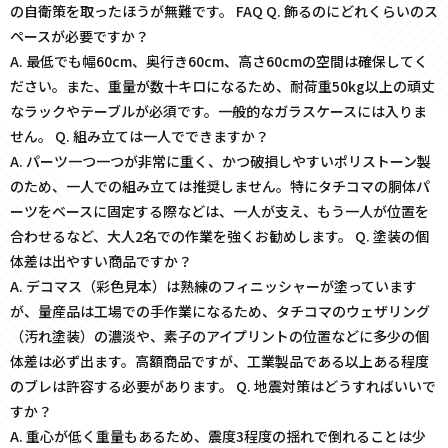
の自衛策を取ったほうが無難です。 FAQ Q. 飾るのにどれくらいのス
ペースが必要ですか？
A. 最低でも幅60cm、奥行き60cm、高さ60cmの空間は確保してく
ださい。また、重量が数十キロになるため、耐荷重50kg以上の頑丈
なラックやテーブルが必須です。一般的なガラスケースには入りま
せん。 Q. 組み立ては一人でできますか？
A. パーツ一つ一つが非常に重く、かつ破損しやすいポリストーン製
のため、一人での組み立ては推奨しません。特にタチコマの胴体パ
ーツをベースに固定する際などは、一人が支え、もう一人が位置を
合わせるなど、大人2名での作業を強くお勧めします。 Q. 塗装の個
体差は出やすい商品ですか？
A. デコマス（彩色見本）は熟練のフィニッシャーが塗っています
が、量産品は工場での手作業になるため、タチコマのウェザリング
（汚れ塗装）の濃淡や、素子のアイプリントの位置などに多少の個
体差は必ず出ます。高額商品ですが、工業製品である以上ある程度
のブレは許容する必要があります。 Q. 地震対策はどうすればいいで
すか？
A. 重心が低く重量もあるため、震度3程度の揺れで倒れることは少