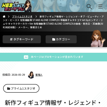
プライム1スタジオ
新作フィギュア情報ザ・レジェンド・オブ・ビューティ・ア
ンド・ビースト 攻殻機動隊 STAND ALONE COMPLEX 草薙素子＆タチコマ Art byエンテイ・リ
ュウ キャラクターカラーVer 攻殻機動隊 STAND ALONE COMPLEXの価格・発売日・3D画像(AI
利用試用版)・メーカー、情報まとめ
タグキーワード
カテゴリー
本ページはプロモーションが含まれています
投稿日: 2026-05-29
管理人
プライム1スタジオ
新作フィギュア情報ザ・レジェンド・