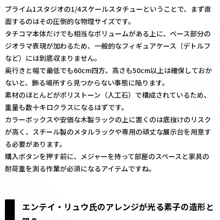
プライム1スタジオの1/4スケールスタチューということで、まず直
面するのはその圧倒的な物理サイズです。
タチコマ本体だけでも相当なボリュームがある上に、ベース部分の
ジオラマ表現が加わるため、一般的なフィギュアケース（デトルフ
など）には到底収まりません。
奥行きと幅で最低でも60cm四方、高さも50cm以上は確保しておか
ないと、飾る場所すら見つからない事態に陥ります。
素材のほとんどがポリストーン（人工石）で構成されているため、
重量も数十キロクラスになるはずです。
カラーボックスや安価な木製ラックの上に置くのは底抜けのリスク
が高く、スチール製のメタルラックや専用の頑丈な展示台を用意す
る必要があります。
購入ボタンを押す前に、メジャーを持って部屋のスペースと家具の
耐荷重を測る作業が必須になるアイテムですね。
エンテイ・リュウ氏のアレンジが光る素子の造形と