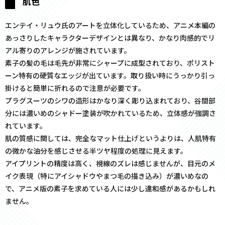
肌色
エンテイ・リュウ氏のアートを立体化しているため、アニメ本編の
あっさりしたキャラクターデザインとは異なり、かなり肉感的でリ
アル寄りのアレンジが施されています。
素子の髪の毛は毛先が非常にシャープに成型されており、ポリスト
ーン特有の硬質なエッジが出ています。取り扱い時にうっかり引っ
掛けると簡単に折れるので注意が必要です。
プラグスーツのシワの造形はかなり深く彫り込まれており、谷間部
分には濃いめのシャドー塗装が吹かれているため、立体感が強調さ
れています。
肌の質感に関しては、完全なマット仕上げというよりは、人肌特有
の微かな油分を感じさせる半ツヤ程度の処理に見えます。
アイプリントの精度は高く、視線のズレは感じませんが、目元のメ
イク表現（特にアイシャドウやまつ毛の描き込み）が濃いめなの
で、アニメ版の素子を求めている人には少し違和感があるかもしれ
ません。