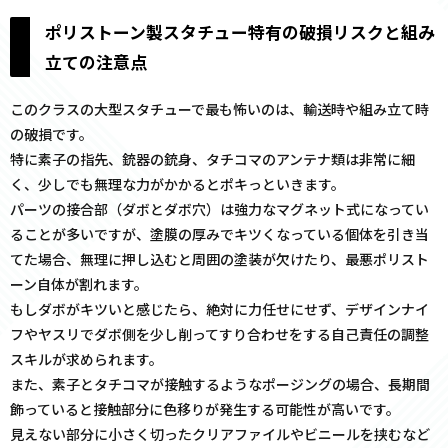
ポリストーン製スタチュー特有の破損リスクと組み
立ての注意点
このクラスの大型スタチューで最も怖いのは、輸送時や組み立て時
の破損です。
特に素子の指先、銃器の銃身、タチコマのアンテナ類は非常に細
く、少しでも無理な力がかかるとポキっといきます。
パーツの接合部（ダボとダボ穴）は強力なマグネット式になってい
ることが多いですが、塗膜の厚みでキツくなっている個体を引き当
てた場合、無理に押し込むと周囲の塗装が欠けたり、最悪ポリスト
ーン自体が割れます。
もしダボがキツいと感じたら、絶対に力任せにせず、デザインナイ
フやヤスリでダボ側を少し削ってすり合わせをする自己責任の調整
スキルが求められます。
また、素子とタチコマが接触するようなポージングの場合、長期間
飾っていると接触部分に色移りが発生する可能性が高いです。
見えない部分に小さく切ったクリアファイルやビニールを挟むなど