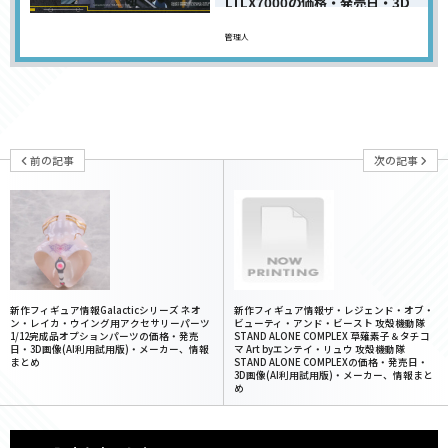
LTLX7000の価格・発売日・3D
画...
管理人
前の記事
次の記事
新作フィギュア情報Galacticシリーズ ネオ
新作フィギュア情報ザ・レジェンド・オブ・
ン・レイカ・ウイング用アクセサリーパーツ
ビューティ・アンド・ビースト 攻殻機動隊
1/12完成品オプションパーツの価格・発売
STAND ALONE COMPLEX 草薙素子＆タチコ
日・3D画像(AI利用試用版)・メーカー、情報
マ Art byエンテイ・リュウ 攻殻機動隊
まとめ
STAND ALONE COMPLEXの価格・発売日・
3D画像(AI利用試用版)・メーカー、情報まと
め