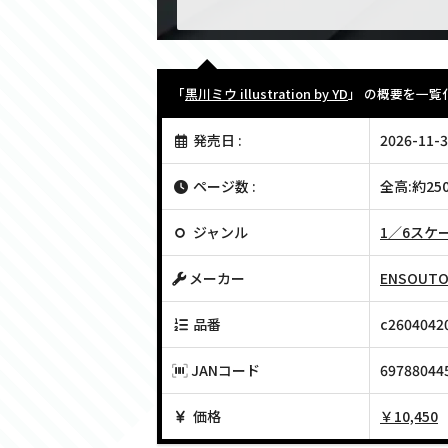
「
黒川ミウ illustration by YD
」 の概要を一覧
発売日 :
2026-11-3
ページ数 :
全高:約2
ジャンル
1／6スケ
メーカー
ENSOUTO
品番
c2604042
JANコード
69788044
価格
￥10,450