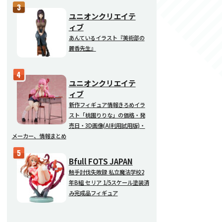
ユニオンクリエイテ
ィブ
あんているイラスト『美術部の
麗香先生』
ユニオンクリエイテ
ィブ
新作フィギュア情報きろめイラ
スト「桃園りりな」の価格・発
売日・3D画像(AI利用試用版)・
メーカー、情報まとめ
Bfull FOTS JAPAN
触手討伐失敗録 私立魔法学校2
年B組 セリア 1/5スケール塗装済
み完成品フィギュア