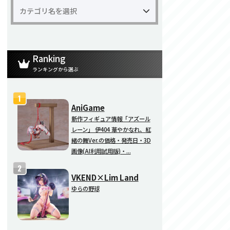
Ranking
ランキングから選ぶ
AniGame
新作フィギュア情報「アズール
レーン」 伊404 華やかなれ、紅
緒の舞Ver.の価格・発売日・3D
画像(AI利用試用版)・...
VKEND×Lim Land
ゆらの野球