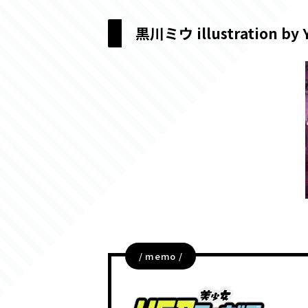
黒川ミウ illustratio
/ memo /