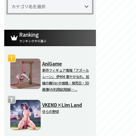
Ranking
ランキングから選ぶ
AniGame
新作フィギュア情報「アズール
レーン」 伊404 華やかなれ、紅
緒の舞Ver.の価格・発売日・3D
画像(AI利用試用版)・...
VKEND×Lim Land
ゆらの野球