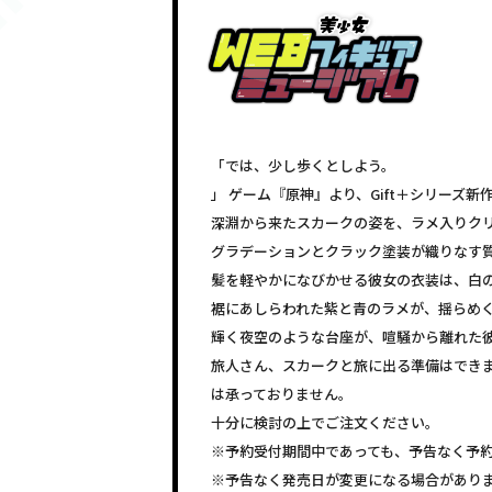
「では、少し歩くとしよう。
」 ゲーム『原神』より、Gift＋シリーズ新
深淵から来たスカークの姿を、ラメ入りク
グラデーションとクラック塗装が織りなす
髪を軽やかになびかせる彼女の衣装は、白
裾にあしらわれた紫と青のラメが、揺らめ
輝く夜空のような台座が、喧騒から離れた
旅人さん、スカークと旅に出る準備はでき
は承っておりません。
十分に検討の上でご注文ください。
※予約受付期間中であっても、予告なく予
※予告なく発売日が変更になる場合があり