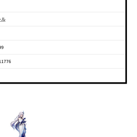
ール
99
11776