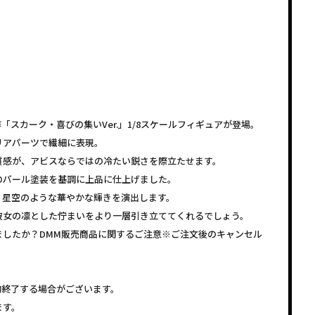
作「スカーク・喜びの集いVer.」1/8スケールフィギュアが登場。
リアパーツで繊細に表現。
質感が、アビスならではの冷たい鋭さを際立たせます。
のパール塗装を基調に上品に仕上げました。
く星空のような華やかな輝きを演出します。
彼女の凛とした佇まいをより一層引き立ててくれるでしょう。
ましたか？DMM販売商品に関するご注意※ご注文後のキャンセル
約終了する場合がございます。
ます。