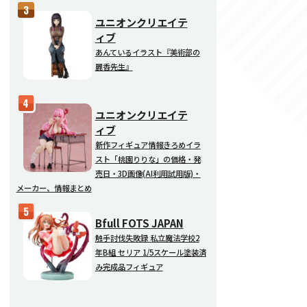
ユニオンクリエイテ
ィブ
あんているイラスト『美術部の
麗香先生』
ユニオンクリエイテ
ィブ
新作フィギュア情報きろめイラ
スト「桃園りりな」の価格・発
売日・3D画像(AI利用試用版)・
メーカー、情報まとめ
Bfull FOTS JAPAN
触手討伐失敗録 私立魔法学校2
年B組 セリア 1/5スケール塗装済
み完成品フィギュア