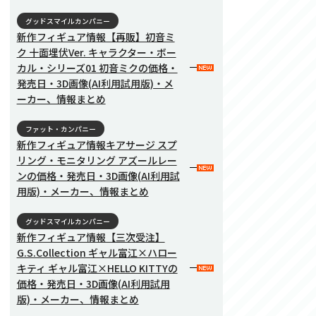
グッドスマイルカンパニー
新作フィギュア情報【再販】初音ミ
ク 十面埋伏Ver. キャラクター・ボー
カル・シリーズ01 初音ミクの価格・
発売日・3D画像(AI利用試用版)・メ
ーカー、情報まとめ
ファット・カンパニー
新作フィギュア情報キアサージ スプ
リング・モニタリング アズールレー
ンの価格・発売日・3D画像(AI利用試
用版)・メーカー、情報まとめ
グッドスマイルカンパニー
新作フィギュア情報【三次受注】
G.S.Collection ギャル富江×ハロー
キティ ギャル富江×HELLO KITTYの
価格・発売日・3D画像(AI利用試用
版)・メーカー、情報まとめ