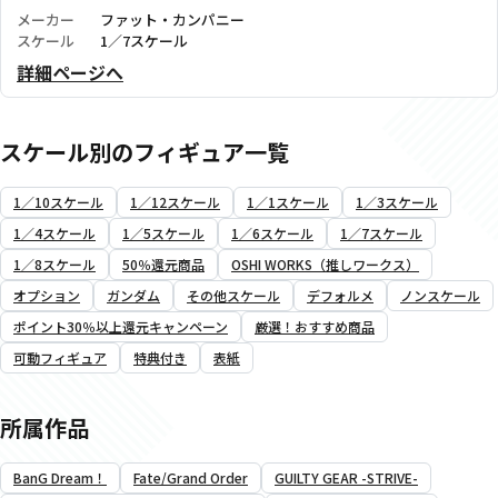
メーカー
ファット・カンパニー
スケール
1／7スケール
詳細ページへ
スケール別のフィギュア一覧
1／10スケール
1／12スケール
1／1スケール
1／3スケール
1／4スケール
1／5スケール
1／6スケール
1／7スケール
1／8スケール
50％還元商品
OSHI WORKS（推しワークス）
オプション
ガンダム
その他スケール
デフォルメ
ノンスケール
ポイント30％以上還元キャンペーン
厳選！おすすめ商品
可動フィギュア
特典付き
表紙
所属作品
BanG Dream！
Fate/Grand Order
GUILTY GEAR -STRIVE-