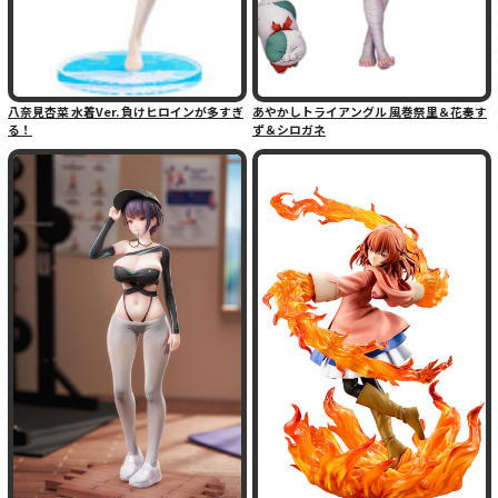
八奈見杏菜 水着Ver. 負けヒロインが多すぎ
あやかしトライアングル 風巻祭里＆花奏す
る！
ず＆シロガネ