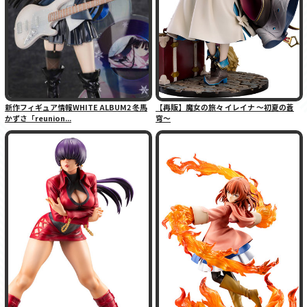
新作フィギュア情報WHITE ALBUM2 冬馬
【再販】魔女の旅々 イレイナ 〜初夏の蒼
かずさ「reunion...
穹〜