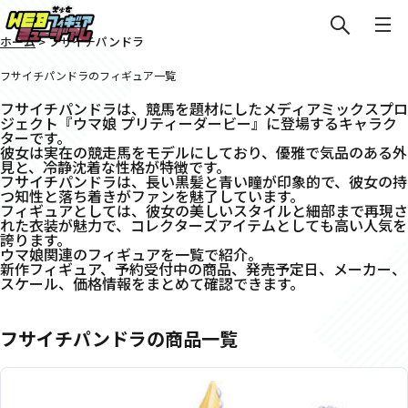
ホーム
>
フサイチパンドラ
フサイチパンドラのフィギュア一覧
フサイチパンドラは、競馬を題材にしたメディアミックスプロ
ジェクト『ウマ娘 プリティーダービー』に登場するキャラク
ターです。
彼女は実在の競走馬をモデルにしており、優雅で気品のある外
見と、冷静沈着な性格が特徴です。
フサイチパンドラは、長い黒髪と青い瞳が印象的で、彼女の持
つ知性と落ち着きがファンを魅了しています。
フィギュアとしては、彼女の美しいスタイルと細部まで再現さ
れた衣装が魅力で、コレクターズアイテムとしても高い人気を
誇ります。
ウマ娘関連のフィギュアを一覧で紹介。
新作フィギュア、予約受付中の商品、発売予定日、メーカー、
スケール、価格情報をまとめて確認できます。
フサイチパンドラの商品一覧