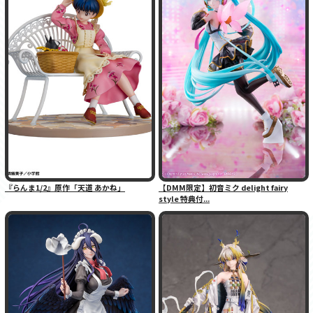
『らんま1/2』原作「天道 あかね」
【DMM限定】初音ミク delight fairy
style 特典付...