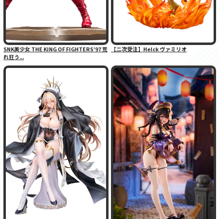
SNK美少女 THE KING OF FIGHTERS’97 荒
【二次受注】Helck ヴァミリオ
れ狂う...