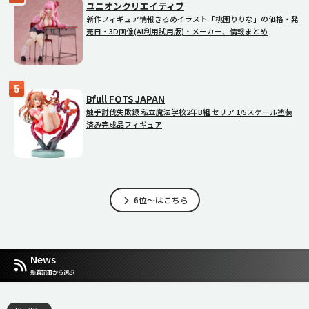
ユニオンクリエイティブ
新作フィギュア情報きろめイラスト「桃園りりな」の価格・発
売日・3D画像(AI利用試用版)・メーカー、情報まとめ
Bfull FOTS JAPAN
触手討伐失敗録 私立魔法学校2年B組 セリア 1/5スケール塗装
済み完成品フィギュア
6位～はこちら
News
新着記事から選ぶ