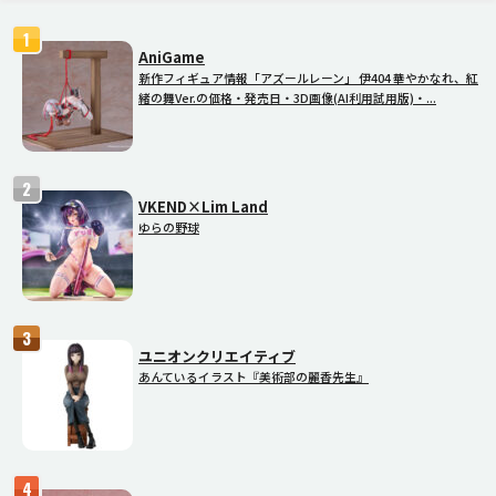
AniGame
新作フィギュア情報「アズールレーン」 伊404 華やかなれ、紅
緒の舞Ver.の価格・発売日・3D画像(AI利用試用版)・...
VKEND×Lim Land
ゆらの野球
ユニオンクリエイティブ
あんているイラスト『美術部の麗香先生』