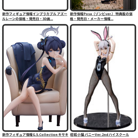
新作フィギュア情報インプラカブル アズー
新作情報Posa（ゾンビver.） 特典版の価
ルレーンの価格・発売日・3D画...
格・発売日・メーカー情報...
新作フィギュア情報G.S.Collection キサキ
塔城 小猫 バニーVer. 2nd ハイスクール