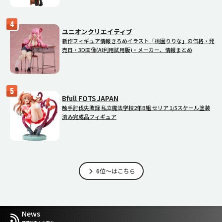
ユニオンクリエイティブ
新作フィギュア情報きろめイラスト「桃園りりな」の価格・発
売日・3D画像(AI利用試用版)・メーカー、情報まとめ
Bfull FOTS JAPAN
触手討伐失敗録 私立魔法学校2年B組 セリア 1/5スケール塗装
済み完成品フィギュア
6位～はこちら
News