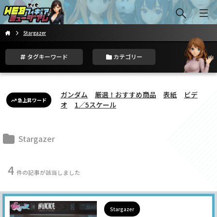
Stargazer
タグキーワード
カテゴリー
ガンダム
厳選！おすすめ商品
表紙
ビデ
急上昇ワード
オ
1／5スケール
Stargazer
4
件の記事が該当しました
Stargazer