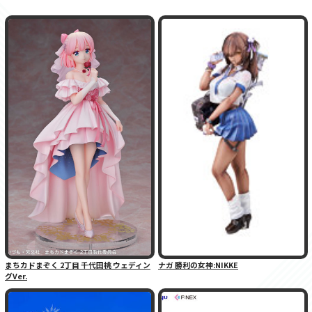
まちカドまぞく 2丁目 千代田桃 ウェディン
ナガ 勝利の女神:NIKKE
グVer.