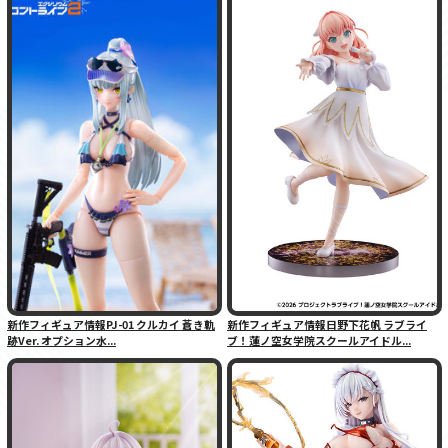
新作フィギュア情報PJ-01 クルカイ 蒼き軌
新作フィギュア情報日野下花帆 ラブライ
跡Ver. オプション水...
ブ！蓮ノ空女学院スクールアイドル...