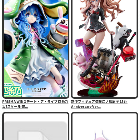
PRISMA WING デート・ア・ライブ 四糸乃
新作フィギュア情報江ノ島盾子 15th
1/7スケール 完...
Anniversary Ver...