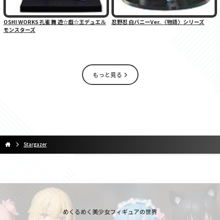
OSHI WORKS 孔雀 舞 遊☆戯☆王デュエル
忍野忍 白バニーVer. 〈物語〉シリーズ
モンスターズ
もっと見る
Stargazer
めくるめく美少女フィギュアの世界