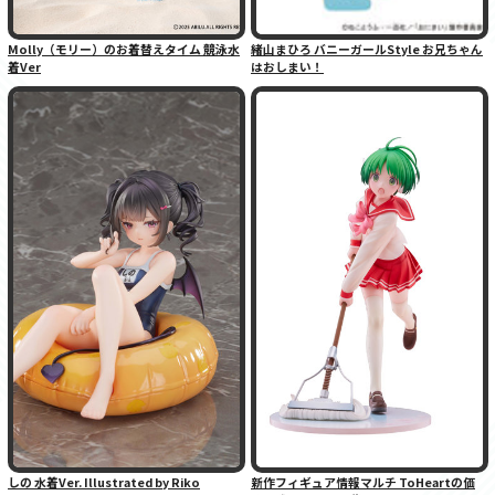
Molly（モリー）のお着替えタイム 競泳水
緒山まひろ バニーガールStyle お兄ちゃん
着Ver
はおしまい！
しの 水着Ver. Illustrated by Riko
新作フィギュア情報マルチ ToHeartの価