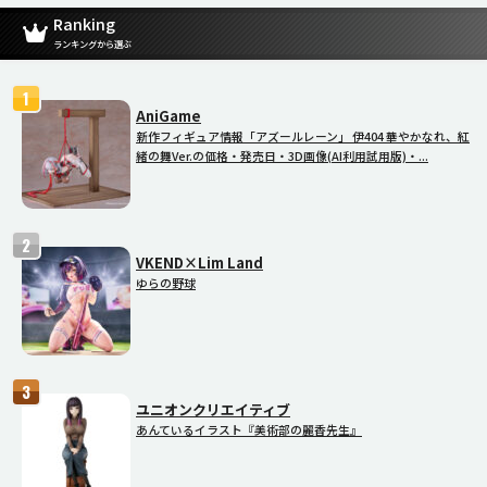
Ranking
ランキングから選ぶ
AniGame
新作フィギュア情報「アズールレーン」 伊404 華やかなれ、紅
緒の舞Ver.の価格・発売日・3D画像(AI利用試用版)・...
VKEND×Lim Land
ゆらの野球
ユニオンクリエイティブ
あんているイラスト『美術部の麗香先生』