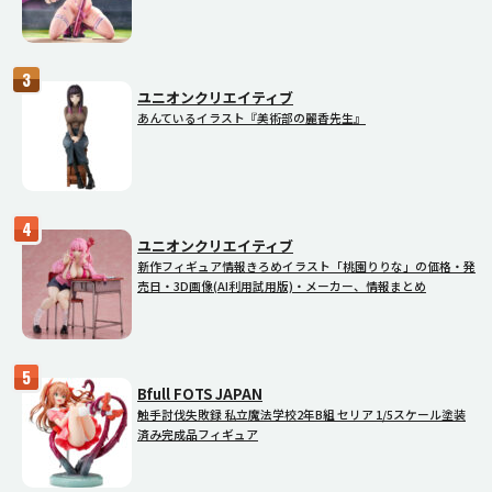
ユニオンクリエイティブ
あんているイラスト『美術部の麗香先生』
ユニオンクリエイティブ
新作フィギュア情報きろめイラスト「桃園りりな」の価格・発
売日・3D画像(AI利用試用版)・メーカー、情報まとめ
Bfull FOTS JAPAN
触手討伐失敗録 私立魔法学校2年B組 セリア 1/5スケール塗装
済み完成品フィギュア