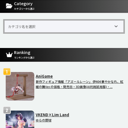
Category
カテゴリーから選ぶ
Ranking
ランキングから選ぶ
AniGame
新作フィギュア情報「アズールレーン」 伊404 華やかなれ、紅
緒の舞Ver.の価格・発売日・3D画像(AI利用試用版)・...
VKEND×Lim Land
ゆらの野球