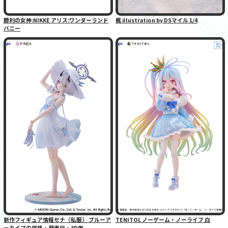
勝利の女神:NIKKE アリス:ワンダーランド
楓 illustration by DSマイル 1/4
バニー
新作フィギュア情報セナ（私服） ブルーア
TENITOL ノーゲーム・ノーライフ 白
ーカイブの価格・発売日・3D画...