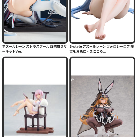
アズールレーン ストラスブール 謡精舞うサ
B-style アズールレーン ヴォロシーロフ 暖
ーキットVer.
雪を景色に・まごころ...