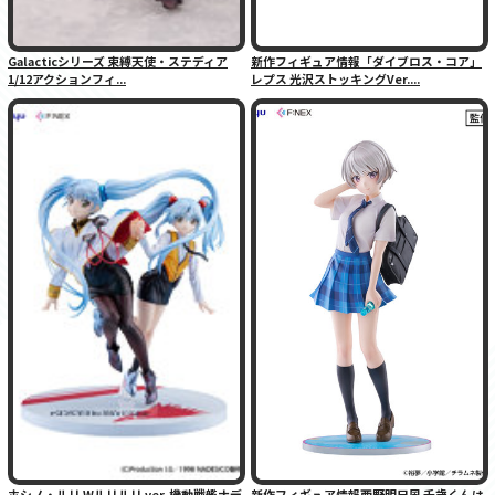
Galacticシリーズ 束縛天使・ステディア
新作フィギュア情報「ダイブロス・コア」
1/12アクションフィ...
レプス 光沢ストッキングVer....
ホシノ・ルリ Wルリルリ ver. 機動戦艦ナデ
新作フィギュア情報西野明日風 千歳くんは