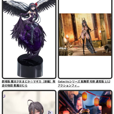
劇場版 魔法少女まどか☆マギカ［新編］叛
Galacticシリーズ 紫舞那 司祭 通常版 1/12
逆の物語 悪魔ほむら
アクションフィ...