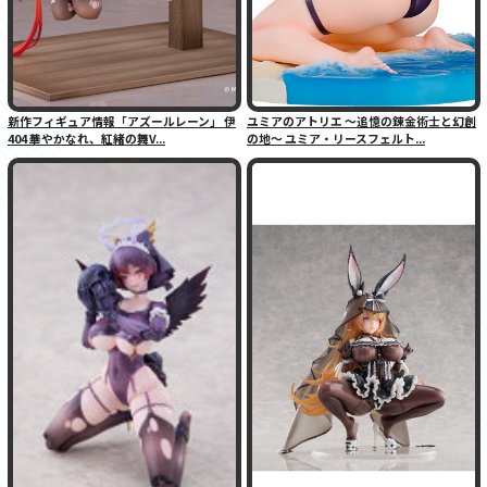
新作フィギュア情報「アズールレーン」 伊
ユミアのアトリエ 〜追憶の錬金術士と幻創
404 華やかなれ、紅緒の舞V...
の地〜 ユミア・リースフェルト...