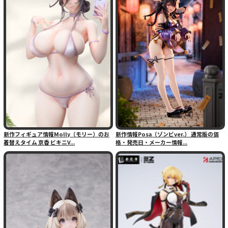
新作フィギュア情報Molly（モリー）のお
新作情報Posa（ゾンビver.） 通常版の価
着替えタイム 京香 ビキニV...
格・発売日・メーカー情報...