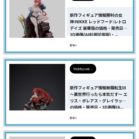
新作フィギュア情報勝利の女
神:NIKKE レッドフード:レトロ
デイズ 豪華版の価格・発売日・
3D画像(AI利用試用版)・...
管理人
Hobby sak...
新作フィギュア情報無職転生III
〜異世界行ったら本気だす〜 エ
リス・ボレアス・グレイラット
の価格・発売日・3D画像(A...
管理人