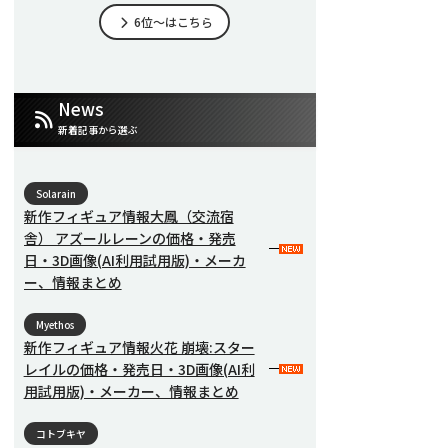
6位～はこちら
News
新着記事から選ぶ
Solarain
新作フィギュア情報大鳳（交流宿
舎） アズールレーンの価格・発売
日・3D画像(AI利用試用版)・メーカ
ー、情報まとめ
Myethos
新作フィギュア情報火花 崩壊:スター
レイルの価格・発売日・3D画像(AI利
用試用版)・メーカー、情報まとめ
コトブキヤ