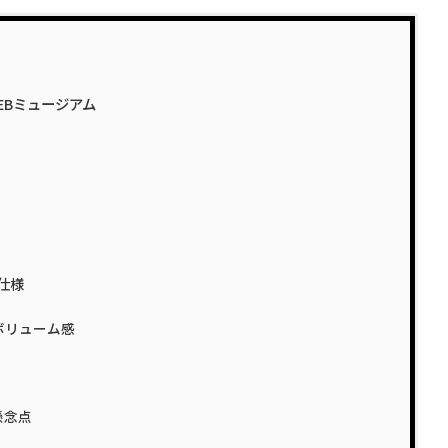
WEBミュージアム
仕様
ボリューム感
懸念点