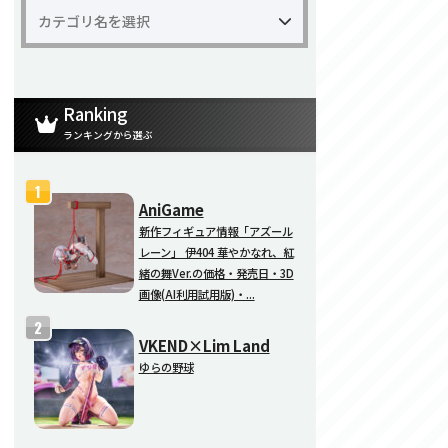
Ranking
ランキングから選ぶ
AniGame
新作フィギュア情報「アズール
レーン」 伊404 華やかなれ、紅
緒の舞Ver.の価格・発売日・3D
画像(AI利用試用版)・...
VKEND×Lim Land
ゆらの野球