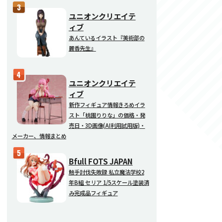
ユニオンクリエイテ
ィブ
あんているイラスト『美術部の
麗香先生』
ユニオンクリエイテ
ィブ
新作フィギュア情報きろめイラ
スト「桃園りりな」の価格・発
売日・3D画像(AI利用試用版)・
メーカー、情報まとめ
Bfull FOTS JAPAN
触手討伐失敗録 私立魔法学校2
年B組 セリア 1/5スケール塗装済
み完成品フィギュア