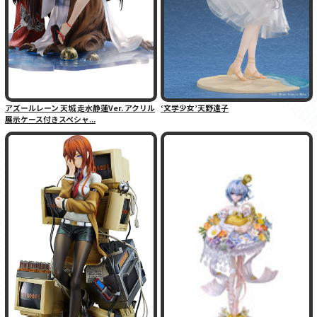
アズールレーン 天城 走水静蓮Ver. アクリル
‘文学少女’天野遠子
展示ケース付きスペシャ...