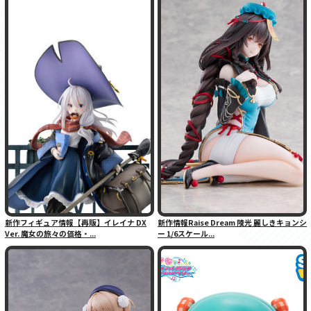
新作フィギュア情報【再販】イレイナ DX
新作情報Raise Dream 陵光 麗しきキョンシ
Ver. 魔女の旅々の価格・...
ー 1/6スケール...