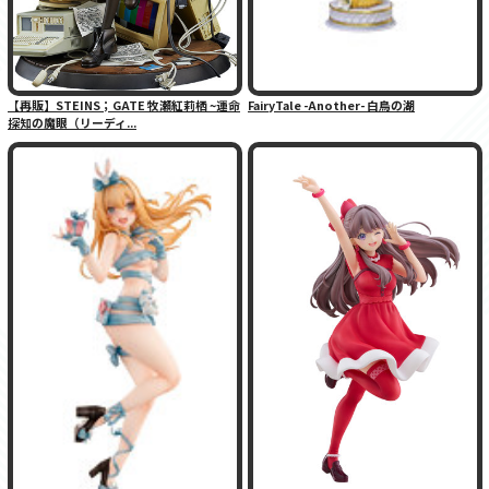
【再販】STEINS；GATE 牧瀬紅莉栖 ~運命
FairyTale -Another- 白鳥の湖
探知の魔眼（リーディ...