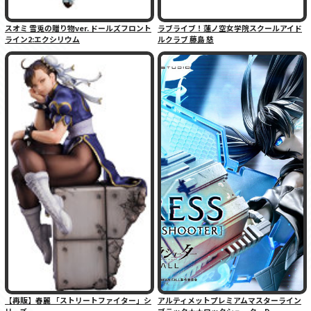
スオミ 雪兎の贈り物ver. ドールズフロント
ラブライブ！蓮ノ空女学院スクールアイド
ライン2:エクシリウム
ルクラブ 藤島 慈
【再販】春麗 「ストリートファイター」シ
アルティメットプレミアムマスターライン
リーズ
ブラック★★ロックシューターD...