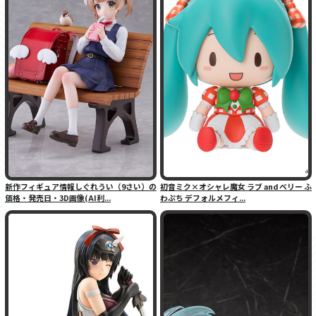
新作フィギュア情報しぐれうい（9さい）の
初音ミク×オシャレ魔女 ラブ and ベリー ふ
価格・発売日・3D画像(AI利...
わぷち デフォルメフィ...