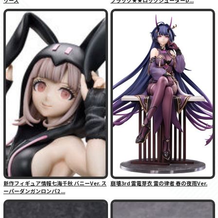
新作フィギュア情報七海千秋 バニーVer. ス
崩壊3rd 雷電芽衣 雷の律者 春の夜雨Ver.
ーパーダンガンロンパ2 ...