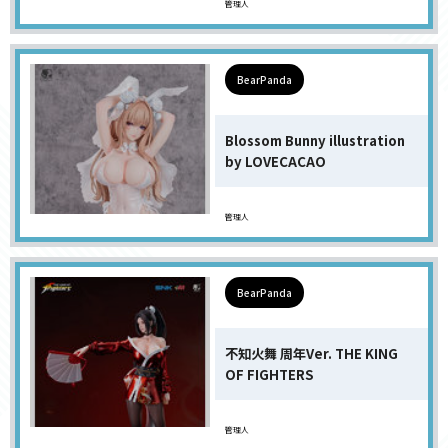
管理人
BearPanda
Blossom Bunny illustration
by LOVECACAO
管理人
BearPanda
不知火舞 周年Ver. THE KING
OF FIGHTERS
管理人