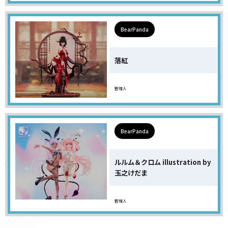
BearPanda
落紅
管理人
BearPanda
ルルム＆クロム illustration by
玉之けだま
管理人