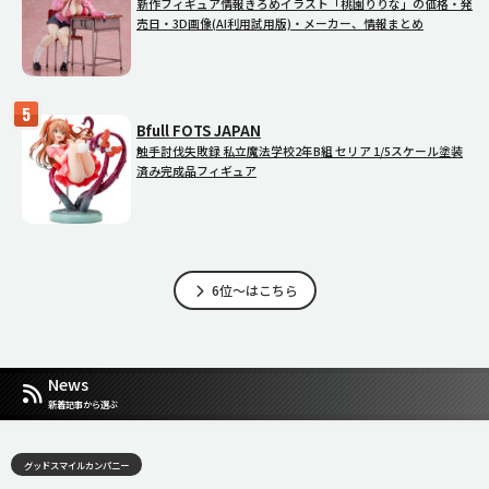
新作フィギュア情報きろめイラスト「桃園りりな」の価格・発
売日・3D画像(AI利用試用版)・メーカー、情報まとめ
Bfull FOTS JAPAN
触手討伐失敗録 私立魔法学校2年B組 セリア 1/5スケール塗装
済み完成品フィギュア
6位～はこちら
News
新着記事から選ぶ
グッドスマイルカンパニー