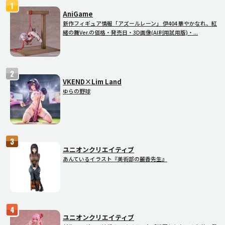
AniGame
新作フィギュア情報「アズールレーン」 伊404 華やかなれ、紅
緒の舞Ver.の価格・発売日・3D画像(AI利用試用版)・...
VKEND×Lim Land
ゆらの野球
ユニオンクリエイティブ
あんているイラスト『美術部の麗香先生』
ユニオンクリエイティブ