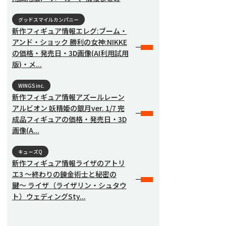
グッドスマイルカンパニー
新作フィギュア情報エレグ:ブーム・
アンド・ショック 勝利の女神:NIKKE
の価格・発売日・3D画像(AI利用試用
版)・メ...
WINGS inc.
新作フィギュア情報アズールレーン
アルビオン 妖精姫の銀月ver. 1/7 完
成品フィギュアの価格・発売日・3D
画像(A...
キューズQ
新作フィギュア情報ライザのアトリ
エ3 〜終わりの錬金術士と秘密の
鍵〜 ライザ（ライザリン・シュタウ
ト）ウェディングSty...