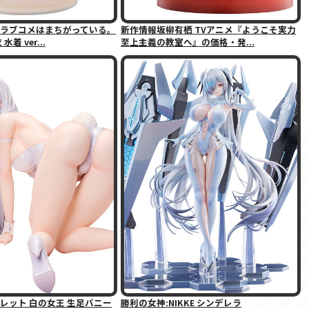
ラブコメはまちがっている。
新作情報坂柳有栖 TVアニメ『ようこそ実力
着 ver...
至上主義の教室へ』の価格・発...
レット 白の女王 生足バニー
勝利の女神:NIKKE シンデレラ