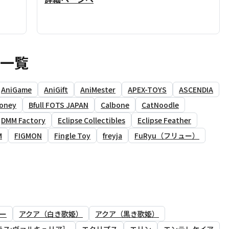
ア一覧
AniGame
AniGift
AniMester
APEX-TOYS
ASCENDIA
oney
Bfull FOTS JAPAN
Calbone
CatNoodle
DMM Factory
Eclipse Collectibles
Eclipse Feather
M
FIGMON
Fingle Toy
freyja
FuRyu（フリュー）
ー
アクア（白き歌姫）
アクア（黒き歌姫）
ラス:ヴァルキュリア］
エクリプス
エリン
エンテレケイア