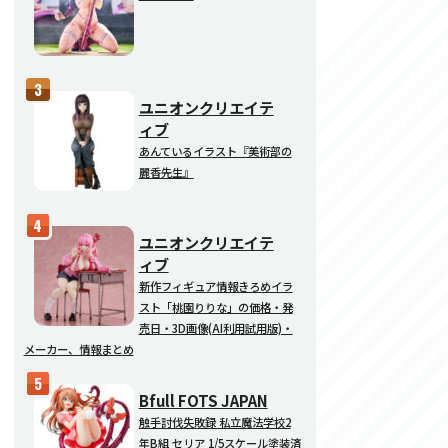
ユニオンクリエイテ
ィブ
あんているイラスト『美術部の
麗香先生』
ユニオンクリエイテ
ィブ
新作フィギュア情報きろめイラ
スト「桃園りりな」の価格・発
売日・3D画像(AI利用試用版)・
メーカー、情報まとめ
Bfull FOTS JAPAN
触手討伐失敗録 私立魔法学校2
年B組 セリア 1/5スケール塗装済