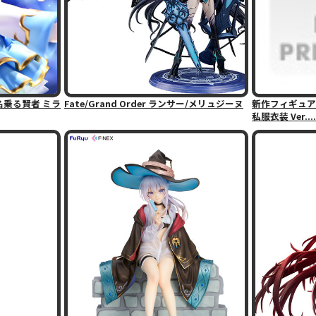
を名乗る賢者 ミラ
Fate/Grand Order ランサー/メリュジーヌ
新作フィギュア情報
私服衣装 Ver....