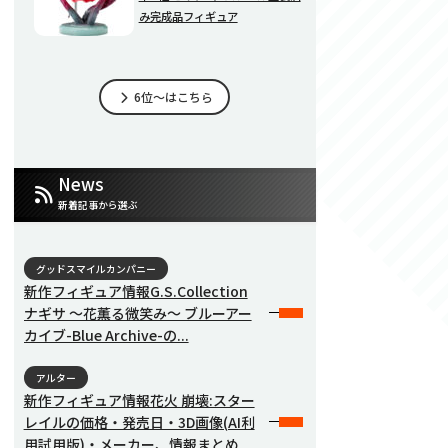
み完成品フィギュア
6位～はこちら
News
新着記事から選ぶ
グッドスマイルカンパニー
新作フィギュア情報G.S.Collection
ナギサ 〜花薫る微笑み〜 ブルーアー
カイブ-Blue Archive-の...
アルター
新作フィギュア情報花火 崩壊:スター
レイルの価格・発売日・3D画像(AI利
用試用版)・メーカー、情報まとめ