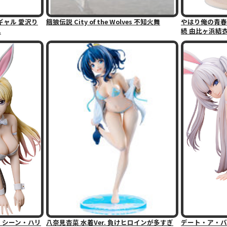
ャル 愛沢り
餓狼伝説 City of the Wolves 不知火舞
やはり俺の青春
.
続 由比ヶ浜結衣 水
- シーン・ハリ
八奈見杏菜 水着Ver. 負けヒロインが多すぎ
デート・ア・バ