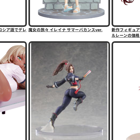
ッとロシア語でデレ
魔女の旅々 イレイナ サマーバカンスver.
新作フィギュア
ルレーンの価格・