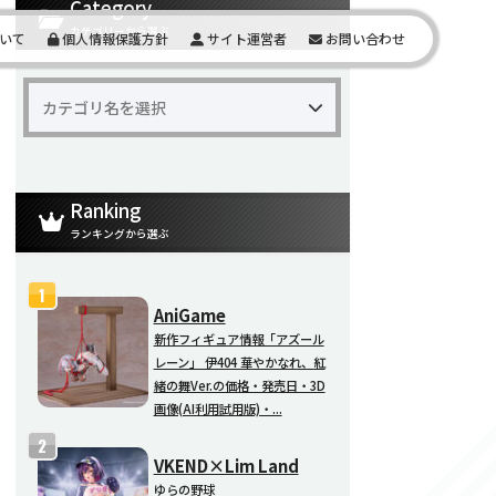
Category
カテゴリーから選ぶ
いて
個人情報保護方針
サイト運営者
お問い合わせ
Ranking
ランキングから選ぶ
AniGame
新作フィギュア情報「アズール
レーン」 伊404 華やかなれ、紅
緒の舞Ver.の価格・発売日・3D
画像(AI利用試用版)・...
VKEND×Lim Land
ゆらの野球