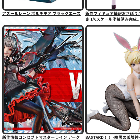
アズールレーン ボルチモア ブラックエース
新作フィギュア情報おさぼりギ
さ 1/6スケール塗装済み完成..
新作情報コンセプトマスターライン アーク
BASTARD！！ -暗黒の破壊神