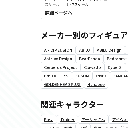
スケール
1／7スケール
詳細ページへ
メーカー別のフィギュ
A・DIMENSION
ABILU
ABILU Design
Astrum Design
BearPanda
BedroomH
Cerberus Project
ClawsUp
CyberZ
ENSOUTOYS
EUSUN
F:NEX
FANCA
GOLDENHEAD PLUS
Hanabee
関連キャラクター
Posa
Trainer
アーリャさん
アイヴィ
アストラ・ヤオ
イヴ
ヴァージニア［ク