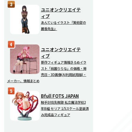
ユニオンクリエイテ
ィブ
あんているイラスト『美術部の
麗香先生』
ユニオンクリエイテ
ィブ
新作フィギュア情報きろめイラ
スト「桃園りりな」の価格・発
売日・3D画像(AI利用試用版)・
メーカー、情報まとめ
Bfull FOTS JAPAN
触手討伐失敗録 私立魔法学校2
年B組 セリア 1/5スケール塗装済
み完成品フィギュア