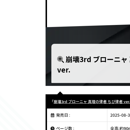
崩壊3rd ブローニャ
ver.
「
崩壊3rd ブローニャ 真理の律者 ちび律者 ver.
発売日 :
2025-08-3
ページ数 :
全高:約9