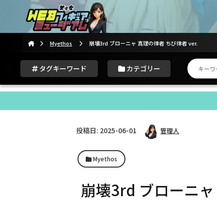
Myethos
崩壊3rd ブローニャ 真理の律者 ちび律者 ver.
タグキーワード
カテゴリー
投稿日: 2025-06-01
管理人
Myethos
崩壊3rd ブローニャ 