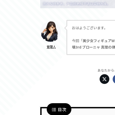
おはようございます。
今回「
美少女フィギュアW
管理人
壊3rd ブローニャ 真理の律者
あなたから
目次