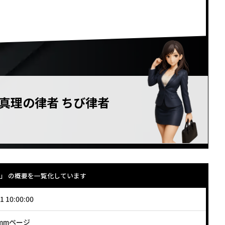
<!–
–>
 真理の律者 ちび律者
」 の概要を一覧化しています
1 10:00:00
0mmページ