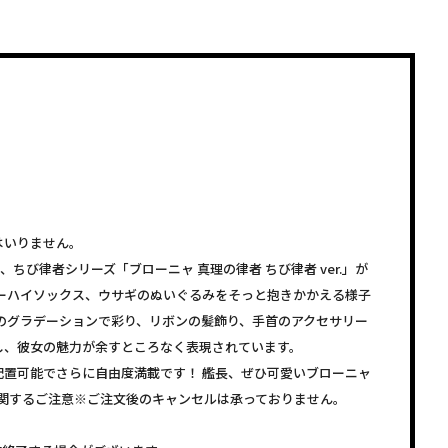
はいりません。
、ちび律者シリーズ「ブローニャ 真理の律者 ちび律者 ver.」が
ーハイソックス、ウサギのぬいぐるみをそっと抱きかかえる様子
のグラデーションで彩り、リボンの髪飾り、手首のアクセサリー
し、彼女の魅力が余すところなく表現されています。
置可能でさらに自由度満載です！ 艦長、ぜひ可愛いブローニャ
に関するご注意※ご注文後のキャンセルは承っておりません。