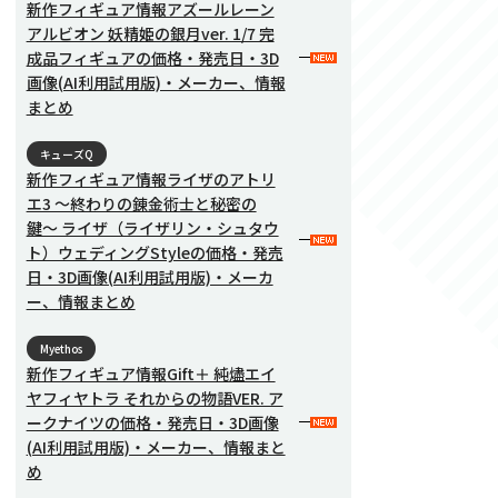
新作フィギュア情報アズールレーン
アルビオン 妖精姫の銀月ver. 1/7 完
成品フィギュアの価格・発売日・3D
画像(AI利用試用版)・メーカー、情報
まとめ
キューズQ
新作フィギュア情報ライザのアトリ
エ3 〜終わりの錬金術士と秘密の
鍵〜 ライザ（ライザリン・シュタウ
ト）ウェディングStyleの価格・発売
日・3D画像(AI利用試用版)・メーカ
ー、情報まとめ
Myethos
新作フィギュア情報Gift＋ 純燼エイ
ヤフィヤトラ それからの物語VER. ア
ークナイツの価格・発売日・3D画像
(AI利用試用版)・メーカー、情報まと
め