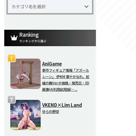
Ranking
ランキングから選ぶ
AniGame
新作フィギュア情報「アズール
レーン」 伊404 華やかなれ、紅
緒の舞Ver.の価格・発売日・3D
画像(AI利用試用版)・...
VKEND×Lim Land
ゆらの野球