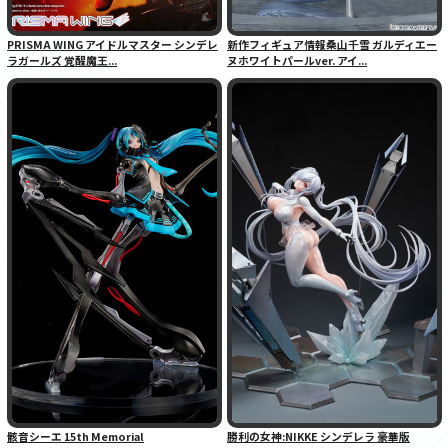
PRISMA WING アイドルマスター シンデレ
新作フィギュア情報桑山千雪 ガルディエー
ラガールズ 覚醒魔王...
ヌホワイトパールver. アイ...
骸音シーエ 15th Memorial
勝利の女神:NIKKE シンデレラ 豪華版