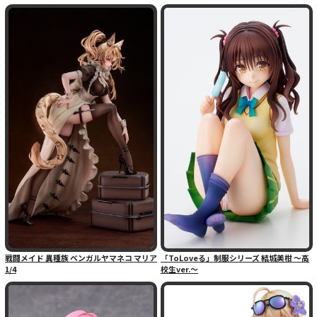
戦闘メイド 異種族 ベンガルヤマネコ マリア
「ToLoveる」制服シリーズ 結城美柑 〜高
1/4
校生ver.〜