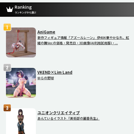
Ranking
ランキングから選ぶ
AniGame
新作フィギュア情報「アズールレーン」 伊404 華やかなれ、紅
緒の舞Ver.の価格・発売日・3D画像(AI利用試用版)・...
VKEND×Lim Land
ゆらの野球
ユニオンクリエイティブ
あんているイラスト『美術部の麗香先生』