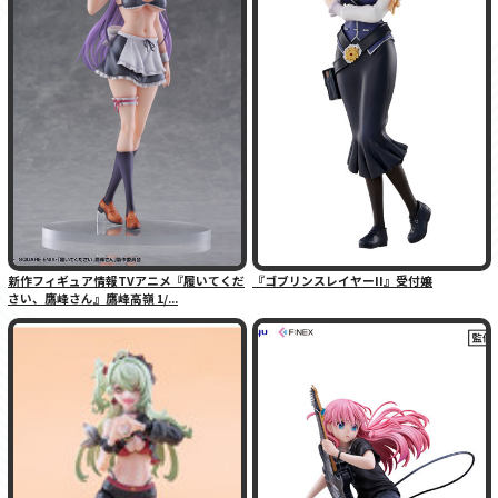
新作フィギュア情報TVアニメ『履いてくだ
『ゴブリンスレイヤーII』受付嬢
さい、鷹峰さん』鷹峰高嶺 1/...