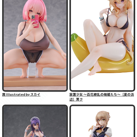
茜 Illustrated by スカイ
放置少女 〜百花繚乱の萌姫たち〜［夏の浜
辺］賈ク