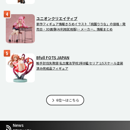
ユニオンクリエイティブ
新作フィギュア情報きろめイラスト「桃園りりな」の価格・発
売日・3D画像(AI利用試用版)・メーカー、情報まとめ
Bfull FOTS JAPAN
触手討伐失敗録 私立魔法学校2年B組 セリア 1/5スケール塗装
済み完成品フィギュア
6位～はこちら
News