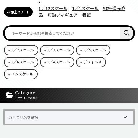
1／12スケール
1／1スケール
50％還元商
急上昇ワード
品
可動フィギュア
表紙
1／7スケール
1／3スケール
1／5スケール
1／6スケール
1／4スケール
デフォルメ
ノンスケール
[carousel-horizontal-posts-content-slider id=9342]
Category
カテゴリーから選ぶ