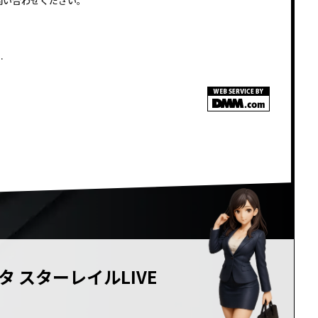
問い合わせください。
.
<!–
–>
タ スターレイルLIVE