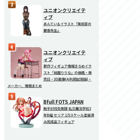
ユニオンクリエイテ
ィブ
あんているイラスト『美術部の
麗香先生』
ユニオンクリエイテ
ィブ
新作フィギュア情報きろめイラ
スト「桃園りりな」の価格・発
売日・3D画像(AI利用試用版)・
メーカー、情報まとめ
Bfull FOTS JAPAN
触手討伐失敗録 私立魔法学校2
年B組 セリア 1/5スケール塗装済
み完成品フィギュア