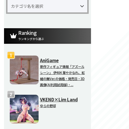
Ranking
ランキングから選ぶ
AniGame
新作フィギュア情報「アズール
レーン」 伊404 華やかなれ、紅
緒の舞Ver.の価格・発売日・3D
画像(AI利用試用版)・...
VKEND×Lim Land
ゆらの野球