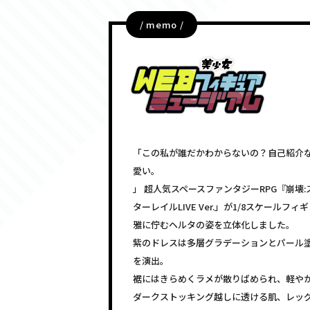
/ memo /
「この私が誰だかわからないの？自己紹介
愛い。
」 超人気スペースファンタジーRPG『崩壊:
ターレイルLIVE Ver.」が1/8スケー
雅に佇むヘルタの姿を立体化しました。
紫のドレスは多層グラデーションとパール
を演出。
裾にはきらめくラメが散りばめられ、軽や
ダークストッキング越しに透ける肌、レッ