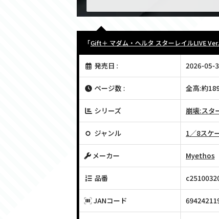
「
Gift＋ マダム・ヘルタ スターレイルLIVE Ve
発売日 :
2026-05-3
ページ数 :
全高:約18
シリーズ
崩壊:スタ
ジャンル
1／8スケ
メーカー
Myethos
品番
c2510032
JANコード
69424211