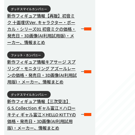
グッドスマイルカンパニー
新作フィギュア情報【再販】初音ミ
ク 十面埋伏Ver. キャラクター・ボー
カル・シリーズ01 初音ミクの価格・
発売日・3D画像(AI利用試用版)・メ
ーカー、情報まとめ
ファット・カンパニー
新作フィギュア情報キアサージ スプ
リング・モニタリング アズールレー
ンの価格・発売日・3D画像(AI利用試
用版)・メーカー、情報まとめ
グッドスマイルカンパニー
新作フィギュア情報【三次受注】
G.S.Collection ギャル富江×ハロー
キティ ギャル富江×HELLO KITTYの
価格・発売日・3D画像(AI利用試用
版)・メーカー、情報まとめ