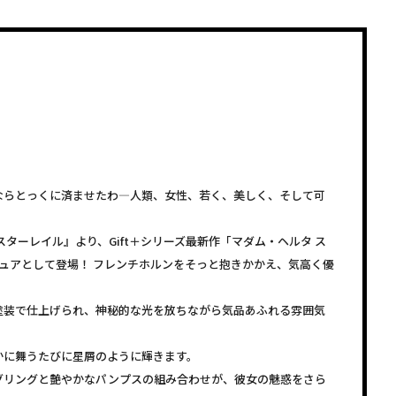
ならとっくに済ませたわ―人類、女性、若く、美しく、そして可
スターレイル』より、Gift＋シリーズ最新作「マダム・ヘルタ ス
ルフィギュアとして登場！ フレンチホルンをそっと抱きかかえ、気高く優
塗装で仕上げられ、神秘的な光を放ちながら気品あふれる雰囲気
かに舞うたびに星屑のように輝きます。
グリングと艶やかなパンプスの組み合わせが、彼女の魅惑をさら