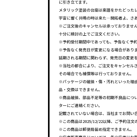
に引き立てます。
メタリック塗装の台座は楽譜をかたどった
宇宙に響く共鳴の時は来た―開拓者よ、さ
※ご注文後のキャンセルは承っておりませ
十分に検討の上でご注文ください。
※予約受付期間中であっても、予告なく予
※予告なく発売日が変更になる場合があり
延期される期間に関わらず、発売日の変更
※当社の都合により、ご注文をキャンセル
その場合でも補償等は行っておりません。
※パッケージの破損・傷・汚れといった理
品・交換はできません。
※商品破損、部品不足等の初期不良品につ
ターにご連絡ください。
記載されていない場合は、当社までお問い
※この商品は2025/12/22以降、ご予約
※この商品は郵便局留め指定できません。